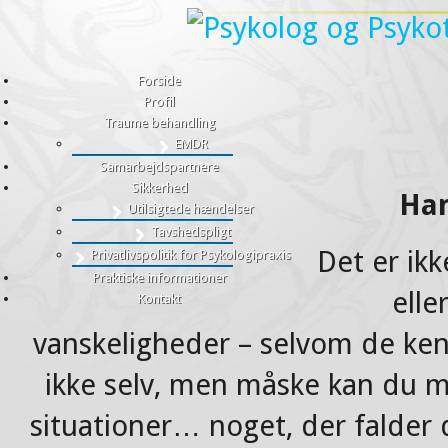
Forside
Profil
Traume behandling
EMDR
Samarbejdspartnere
Sikkerhed
Har
Utilsigtede hændelser
Tavshedspligt
Det er ikk
Privatlivspolitik for Psykologipraxis
Praktiske informationer
elle
Kontakt
vanskeligheder – selvom de ken
ikke selv, men måske kan du m
situationer… noget, der falder d