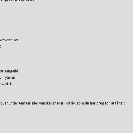
soveværelset
g
ør sengetid
øvnrytmen
valitet.
Er der temaer eller vanskeligheder i dit liv, som du har brug for at få talt