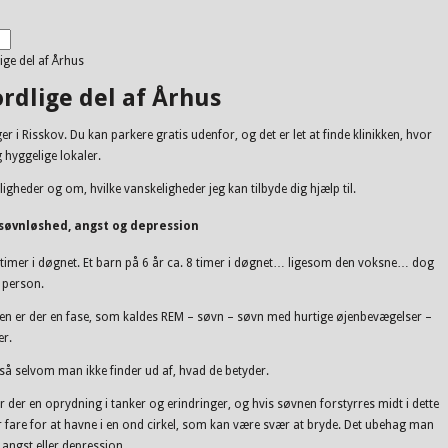
ige del af Århus
ordlige del af Århus
ger i Risskov. Du kan parkere gratis udenfor, og det er let at finde klinikken, hvor
 hyggelige lokaler.
eder og om, hvilke vanskeligheder jeg kan tilbyde dig hjælp til.
søvnløshed, angst og depression
3 timer i døgnet. Et barn på 6 år ca. 8 timer i døgnet… ligesom den voksne… dog
l person.
nen er der en fase, som kaldes REM – søvn – søvn med hurtige øjenbevægelser –
er.
å selvom man ikke finder ud af, hvad de betyder.
 der en oprydning i tanker og erindringer, og hvis søvnen forstyrres midt i dette
er fare for at havne i en ond cirkel, som kan være svær at bryde. Det ubehag man
ngst eller depression.