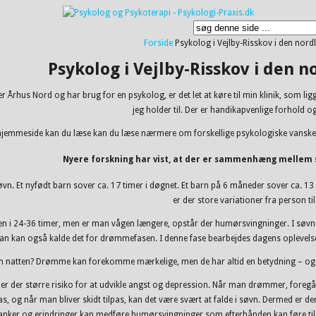
Forside
Psykolog i Vejlby-Risskov i den nordl
Psykolog i Vejlby-Risskov i den n
ler Århus Nord og har brug for en psykolog, er det let at køre til min klinik, som lig
jeg holder til. Der er handikapvenlige forhold og
jemmeside kan du læse kan du læse nærmere om forskellige psykologiske vanskeligh
Nyere forskning har vist, at der er sammenhæng mellem 
øvn. Et nyfødt barn sover ca. 17 timer i døgnet. Et barn på 6 måneder sover ca. 1
er der store variationer fra person ti
gen i 24-36 timer, men er man vågen længere, opstår der humørsvingninger. I søv
n kan også kalde det for drømmefasen. I denne fase bearbejdes dagens oplevels
t om natten? Drømme kan forekomme mærkelige, men de har altid en betydning – ogs
 er der større risiko for at udvikle angst og depression. Når man drømmer, foregår
as, og når man bliver skidt tilpas, kan det være svært at falde i søvn. Dermed er d
nker og erindringer kan medføre humørsvingninger som efterhånden kan føre til a