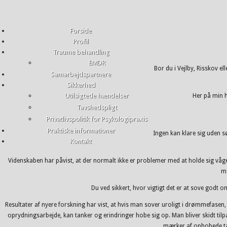
Forside
Profil
Traume behandling
EMDR
Bor du i Vejlby, Risskov el
Samarbejdspartnere
Sikkerhed
Utilsigtede hændelser
Her på min h
Tavshedspligt
Privatlivspolitik for Psykologipraxis
Praktiske informationer
Ingen kan klare sig uden s
Kontakt
Videnskaben har påvist, at der normalt ikke er problemer med at holde sig vå
ma
Du ved sikkert, hvor vigtigt det er at sove god
Resultater af nyere forskning har vist, at hvis man sover uroligt i drømmefasen,
oprydningsarbejde, kan tanker og erindringer hobe sig op. Man bliver skidt tilp
mærker af ophobede ta