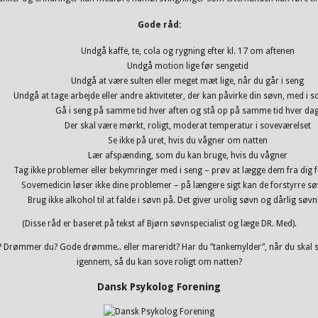
Gode råd:
Undgå kaffe, te, cola og rygning efter kl. 17 om aftenen
Undgå motion lige før sengetid
Undgå at være sulten eller meget mæt lige, når du går i seng
Undgå at tage arbejde eller andre aktiviteter, der kan påvirke din søvn, med i 
Gå i seng på samme tid hver aften og stå op på samme tid hver da
Der skal være mørkt, roligt, moderat temperatur i soveværelset
Se ikke på uret, hvis du vågner om natten
Lær afspænding, som du kan bruge, hvis du vågner
Tag ikke problemer eller bekymringer med i seng – prøv at lægge dem fra dig f
Sovemedicin løser ikke dine problemer – på længere sigt kan de forstyrre s
Brug ikke alkohol til at falde i søvn på. Det giver urolig søvn og dårlig søvnk
(Disse råd er baseret på tekst af Bjørn søvnspecialist og læge DR. Med).
Drømmer du? Gode drømme.. eller mareridt? Har du ”tankemylder”, når du skal sove? 
igennem, så du kan sove roligt om natten?
Dansk Psykolog Forening